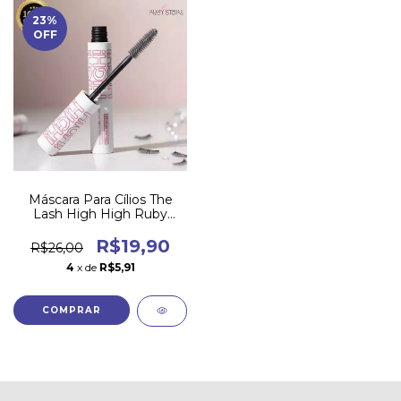
23
%
OFF
Máscara Para Cílios The
Lash High High Ruby
Rose
R$19,90
R$26,00
4
x de
R$5,91