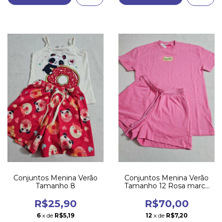
Conjuntos Menina Verão
Conjuntos Menina Verão
Tamanho 8
Tamanho 12 Rosa marca
Dway
R$25,90
R$70,00
6
x de
R$5,19
12
x de
R$7,20