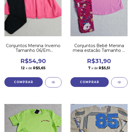
Conjuntos Menina Inverno
Conjuntos Bebê Menina
Tamanho 06/Em
meia estacão Tamanho G
Promoção
/Em Promoção
R$54,90
R$31,90
12
x de
R$5,65
7
x de
R$5,51
COMPRAR
COMPRAR