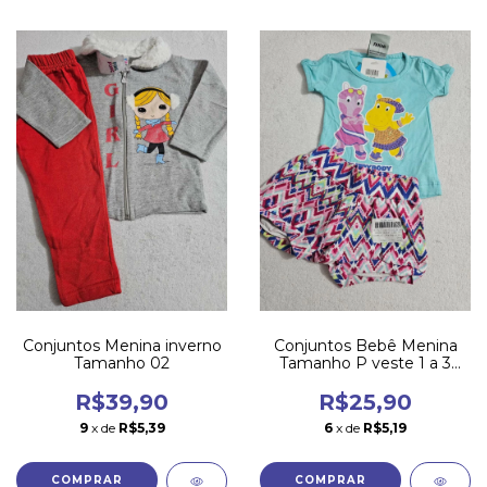
Conjuntos Menina inverno
Conjuntos Bebê Menina
Tamanho 02
Tamanho P veste 1 a 3
meses
R$39,90
R$25,90
9
x de
R$5,39
6
x de
R$5,19
COMPRAR
COMPRAR