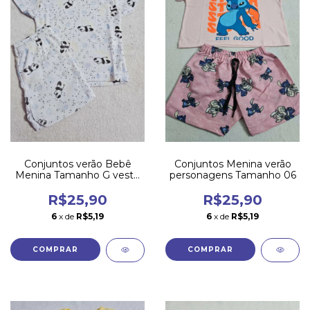
Conjuntos verão Bebê
Conjuntos Menina verão
Menina Tamanho G veste
personagens Tamanho 06
6 a 11 meses
R$25,90
R$25,90
6
x de
R$5,19
6
x de
R$5,19
COMPRAR
COMPRAR