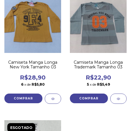
Camiseta Manga Longa
Camiseta Manga Longa
New York Tamanho 03
Trademark Tamanho 03
R$28,90
R$22,90
6
x de
R$5,80
5
x de
R$5,49
COMPRAR
COMPRAR
ESGOTADO