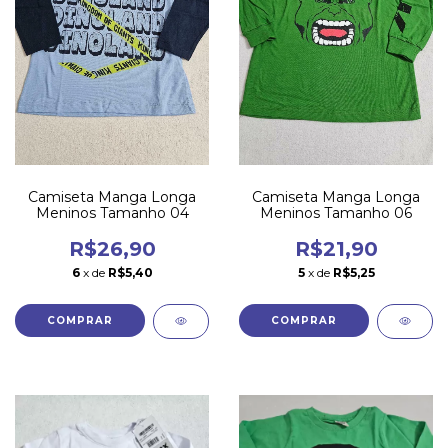
Camiseta Manga Longa
Camiseta Manga Longa
Meninos Tamanho 04
Meninos Tamanho 06
R$26,90
R$21,90
6
x de
R$5,40
5
x de
R$5,25
COMPRAR
COMPRAR