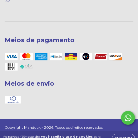
Meios de pagamento
Meios de envio
Copyright Manduck - 2026. Todos os direitos reservados.
Ao navegar por este site
você aceita o uso de cookies
para