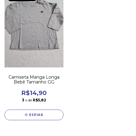
Camiseta Manga Longa
Bebê Tamanho GG
R$14,90
3
x de
R$5,82
ESPIAR