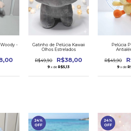
 Woody -
Gatinho de Pelúcia Kawaii
Pelúcia 
Olhos Estrelados
Antialé
8,00
R$38,00
R
R$49,90
R$49,90
3
9
x de
R$5,13
9
x de
R
24
%
24
%
OFF
OFF