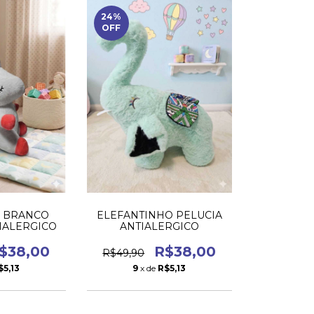
24
%
OFF
 BRANCO
ELEFANTINHO PELUCIA
IALERGICO
ANTIALERGICO
$38,00
R$38,00
R$49,90
$5,13
9
x de
R$5,13