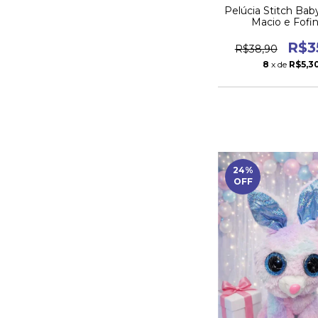
Pelúcia Stitch Bab
Macio e Fofi
R$3
R$38,90
8
x de
R$5,3
24
%
OFF