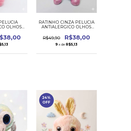
PELUCIA
RATINHO CINZA PELUCIA
CO OLHOS
ANTIALERGICO OLHOS
NTES
BRILHANTES
$38,00
R$38,00
R$49,90
$5,13
9
x de
R$5,13
24
%
OFF