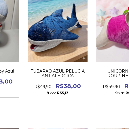
by Azul
TUBARÃO AZUL PELUCIA
UNICORN
ANTIALERGICA
ROUPINH
PELUCIA ANT
8,00
R$38,00
R
R$49,90
R$49,90
3
9
x de
R$5,13
9
x de
R