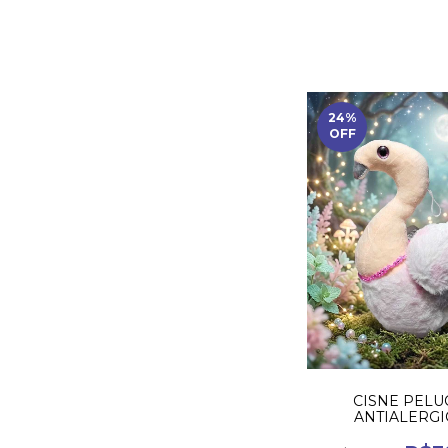
24
%
OFF
CISNE PELU
ANTIALERG