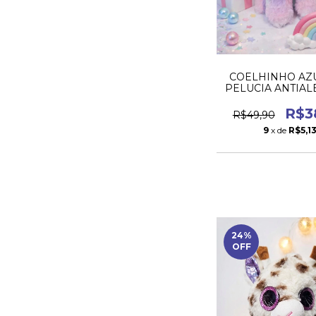
COELHINHO AZ
PELUCIA ANTIAL
OLHOS BRILH
R$3
R$49,90
9
x de
R$5,1
24
%
OFF