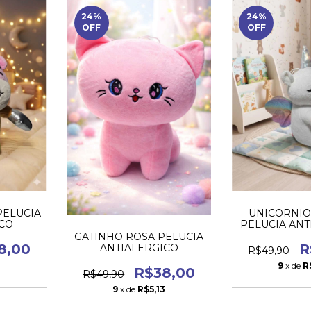
24
%
24
%
OFF
OFF
PELUCIA
UNICORNIO
ICO
PELUCIA ANT
GATINHO ROSA PELUCIA
8,00
R
ANTIALERGICO
R$49,90
3
9
x de
R
R$38,00
R$49,90
9
x de
R$5,13