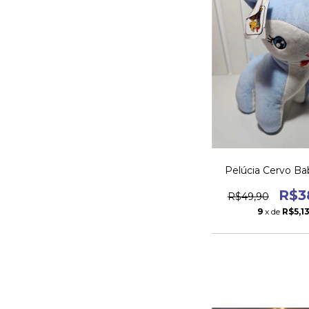
Pelúcia Cervo Ba
R$3
R$49,90
9
x de
R$5,1