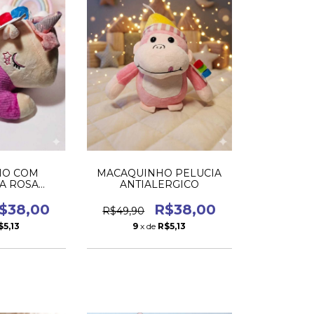
IO COM
MACAQUINHO PELUCIA
A ROSA
ANTIALERGICO
IALERGICO
$38,00
R$38,00
R$49,90
$5,13
9
x de
R$5,13