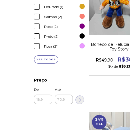
Dourado (1)
Salmão (2)
Roxo (2)
Preto (2)
Boneco de Pelúcia
Rosa (21)
Toy Story
R$3
R$49,90
VER TODOS
9
x de
R$5,1
Preço
De
Até
24
%
OFF