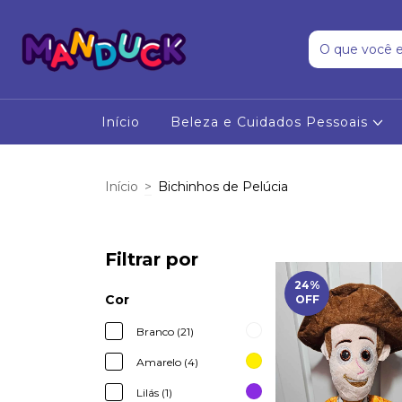
Início
Beleza e Cuidados Pessoais
Início
>
Bichinhos de Pelúcia
Filtrar por
24
%
Cor
OFF
Branco (21)
Amarelo (4)
Lilás (1)