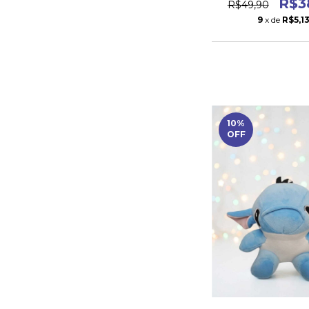
R$3
R$49,90
9
x de
R$5,1
10
%
OFF