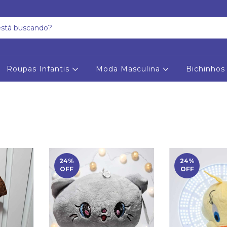
Roupas Infantis
Moda Masculina
Bichinhos
24
%
24
%
OFF
OFF