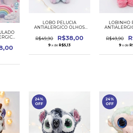
LOBO PELUCIA
LOBINHO 
ANTIALERGICO OLHOS
ANTIALERGI
BRILHANTES
BRILHA
ULADO
R$38,00
R
ERGICO
R$49,90
R$49,90
ANTES
9
x de
R$5,13
9
x de
R
8,00
3
24
%
24
%
OFF
OFF