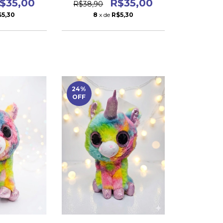
$35,00
R$35,00
R$38,90
$5,30
8
x de
R$5,30
24
%
OFF