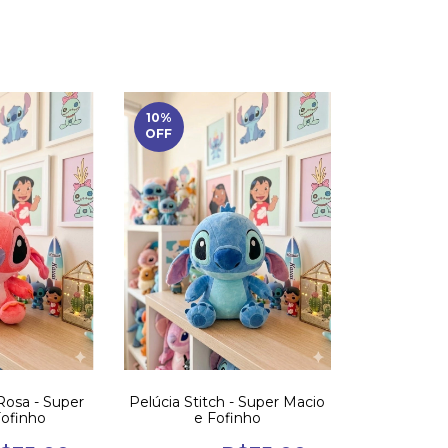
10
%
OFF
 Rosa - Super
Pelúcia Stitch - Super Macio
Fofinho
e Fofinho