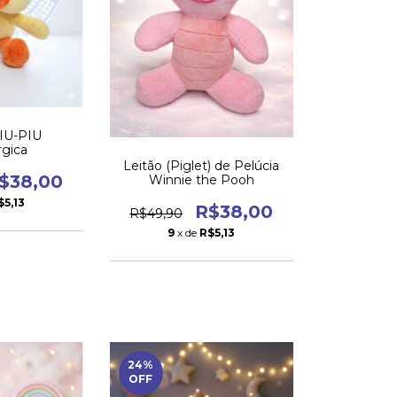
PIU-PIU
rgica
Leitão (Piglet) de Pelúcia
$38,00
Winnie the Pooh
$5,13
R$38,00
R$49,90
9
x de
R$5,13
24
%
OFF