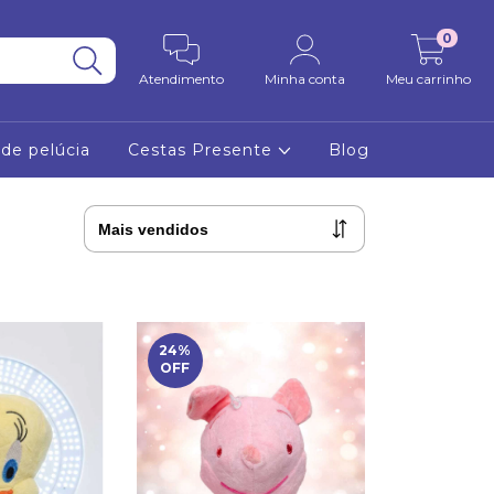
0
Atendimento
Minha conta
Meu carrinho
 de pelúcia
Cestas Presente
Blog
24
%
OFF