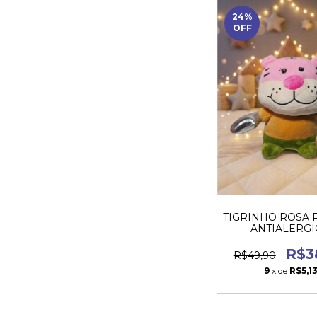
24
%
OFF
TIGRINHO ROSA 
ANTIALERG
R$3
R$49,90
9
x de
R$5,1