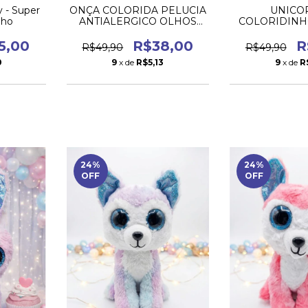
ONÇA COLORIDA PELUCIA
UNICO
y - Super
ANTIALERGICO OLHOS
COLORIDINH
nho
BRILHANTES
ANTIALERGI
BRILHA
R$38,00
R
5,00
R$49,90
R$49,90
9
x de
R$5,13
9
x de
R
0
24
%
24
%
OFF
OFF