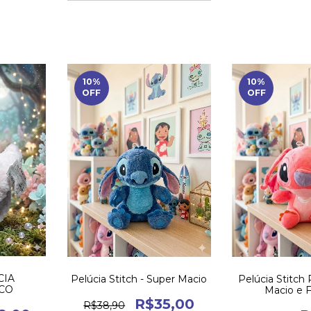
10
%
10
%
OFF
OFF
CIA
Pelúcia Stitch - Super Macio
Pelúcia Stitch
ICO
Macio e 
R$35,00
R$38,90