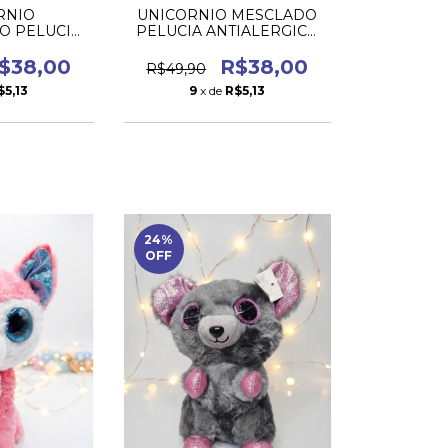
RNIO
UNICORNIO MESCLADO
O PELUCIA
PELUCIA ANTIALERGICO
CO OLHOS
OLHOS BRILHANTES
NTES
$38,00
R$38,00
R$49,90
$5,13
9
x de
R$5,13
24
%
OFF