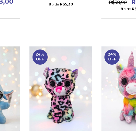
8,00
R
R$38,90
8
x de
R$5,30
3
8
x de
R
24
%
24
%
OFF
OFF